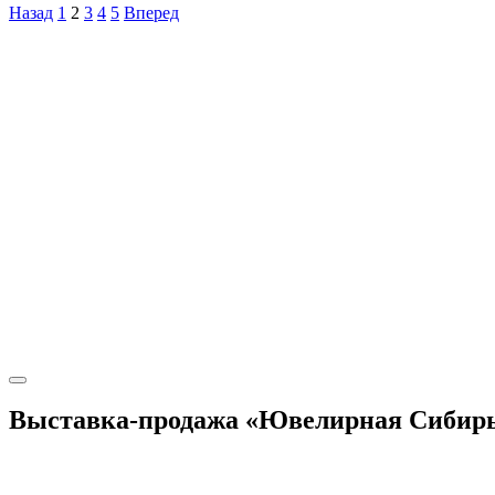
Назад
1
2
3
4
5
Вперед
Выставка-продажа «Ювелирная Сибирь