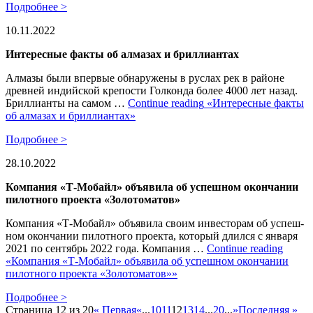
Подробнее >
10.11.2022
Интересные факты об алмазах и бриллиантах
Алмазы были впервые обнаружены в руслах рек в районе
древней индийской крепости Голконда более 4000 лет назад.
Бриллианты на самом …
Continue reading
«Интересные факты
об алмазах и бриллиантах»
Подробнее >
28.10.2022
Компания «Т-Мобайл» объявила об успешном окончании
пилотного проекта «Золотоматов»
Ко­м­па­ния «Т-Мо­байл» объ­яви­ла сво­им ин­ве­сто­рам об успе­ш­
ном окон­ча­нии пи­ло­т­но­го про­ек­та, ко­то­рый дли­л­ся с ян­ва­ря
2021 по сен­тябрь 2022 го­да. Ко­м­па­ния …
Continue reading
«Компания «Т-Мобайл» объявила об успешном окончании
пилотного проекта «Золотоматов»»
Подробнее >
Страница 12 из 20
« Первая
«
...
10
11
12
13
14
...
20
...
»
Последняя »